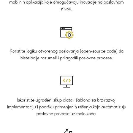
mobilnih aplikacija koje omogućavaju inovacije na poslovnom
nivou.
Koristite logiku otvorenog poslovanja (open-source code) da
biste bolje razumeli i prilagodili poslovne procese.
Iskoristite ugrađeni skup alata i šablona za brz razvoj,
implementaciju i podršku primenjenih rešenja koja automatizuju
poslovne procese uz malo koda.