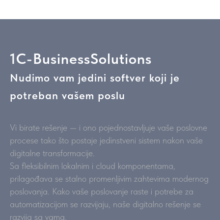
1C-BusinessSolutions
Nudimo vam jedini softver koji je
potreban vašem poslu
Vi birate rešenje — i ono pojednostavljuje vaše poslovne
procese tako što postaje jedinstveni sistem nakon vaše
digitalne transformacije.
Sa fleksibilnim lokalnim i cloud komponentama,
prilagođava se stalno promenljivim zahtevima modernog
poslovanja. Kako vaše poslovanje raste i potrebe za
automatizacijom se razvijaju, naše digitalno rešenje se
razvija sa vama.