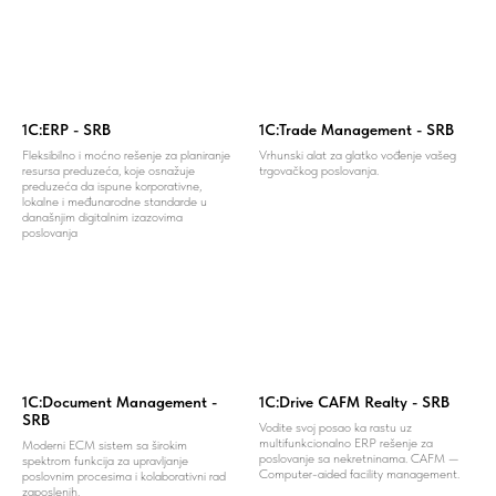
1C:ERP - SRB
1С:Trade Management - SRB
Fleksibilno i moćno rešenje za planiranje
Vrhunski alat za glatko vođenje vašeg
resursa preduzeća, koje osnažuje
trgovačkog poslovanja.
preduzeća da ispune korporativne,
lokalne i međunarodne standarde u
današnjim digitalnim izazovima
poslovanja
1С:Document Management -
1C:Drive CAFM Realty - SRB
SRB
Vodite svoj posao ka rastu uz
multifunkcionalno ERP rešenje za
Moderni ECM sistem sa širokim
poslovanje sa nekretninama. CAFM —
spektrom funkcija za upravljanje
Computer-aided facility management.
poslovnim procesima i kolaborativni rad
zaposlenih.