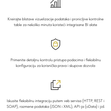
Kreirajte blistave vizuelizacije podataka i pronicljive kontrolne
table za nekoliko minuta koristeći integrisane BI alate
Primenite detaljnu kontrolu pristupa podacima i fleksibilnu
konfiguraciju za korisnička prava i skupove dozvola
Iskusite fleksibilnu integraciju putem veb servisa (HTTP, REST i
SOAP), razmene podataka (JSON i XML), API-ja (oData) i još