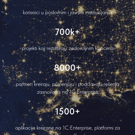
korisnici u poslovnim i javnim institucijama
700k+
projekti koji rezultiraju zadovoljnim kupcima
8000+
partneri kreiraju, primenjuju i podržavaju rešenja
zasnovana na 1C:Enterprise
1500+
aplikacije kreirane na 1C:Enterprise, platformi za