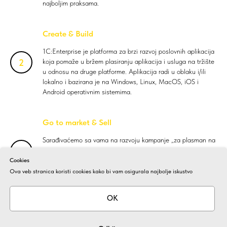
najboljim praksama.
Create & Build
1C:Enterprise je platforma za brzi razvoj poslovnih aplikacija
koja pomaže u bržem plasiranju aplikacija i usluga na tržište
u odnosu na druge platforme. Aplikacija radi u oblaku i/ili
lokalno i bazirana je na Windows, Linux, MacOS, iOS i
Android operativnim sistemima.
Go to market & Sell
Sarađivaćemo sa vama na razvoju kampanje „za plasman na
tržište“, pomoći ćemo vam u generisanju potencijalnih
klijenata i pilot projektima, istraživanju tržišta. Možete
Cookies
učestvovati u marketinškim kampanjama, vebinarima.
Ova veb stranica koristi cookies kako bi vam osigurala najbolje iskustvo
Imaćete tehničku i poslovnu podršku dobavljača.
OK
Zatražite demonstraciju