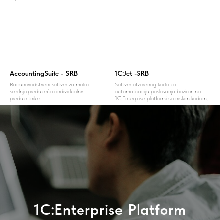
AccountingSuite - SRB
1С:Jet -SRB
Računovodstveni softver za mala i
Softver otvorenog koda za
srednja preduzeća i individualne
automatizaciju poslovanja baziran na
preduzetnike
1C:Enterprise platformi sa niskim kodom.
1C:Enterprise Platform