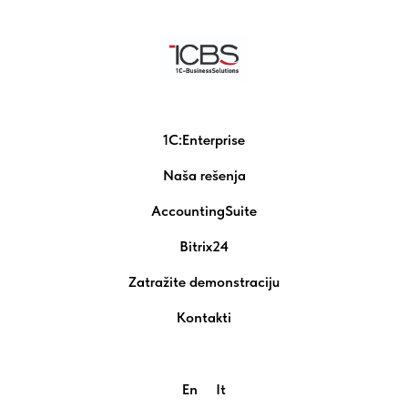
1C:Enterprise
Naša rešenja
AccountingSuite
Bitrix24
Zatražite demonstraciju
Kontakti
En
It