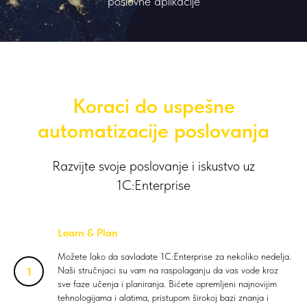
poslovne aplikacije
Koraci do uspešne
automatizacije poslovanja
Razvijte svoje poslovanje i iskustvo uz
1C:Enterprise
Learn & Plan
Možete lako da savladate 1C:Enterprise za nekoliko nedelja.
Naši stručnjaci su vam na raspolaganju da vas vode kroz
sve faze učenja i planiranja. Bićete opremljeni najnovijim
tehnologijama i alatima, pristupom širokoj bazi znanja i