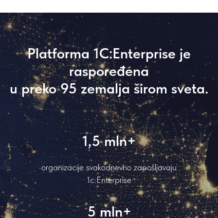
Platforma 1C:Enterprise je
raspoređena
u preko 95 zemalja širom sveta.
1,5 mln+
organizacije svakodnevno zapošljavaju
1с:Enterprise
5 mln+