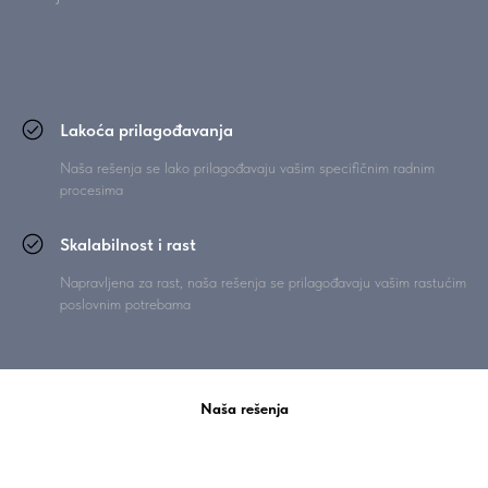
Lakoća prilagođavanja
Naša rešenja se lako prilagođavaju vašim specifičnim radnim
procesima
Skalabilnost i rast
Napravljena za rast, naša rešenja se prilagođavaju vašim rastućim
poslovnim potrebama
Naša rešenja