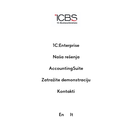
1C:Enterprise
Naša rešenja
AccountingSuite
Zatražite demonstraciju
Kontakti
En
It