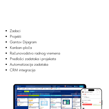
Zadaci
Projekti
Gantov Dijagram
Kanban-ploča
Računovodstvo radnog vremena
Predlošci zadataka i projekata
Automatizacija zadataka
CRM integracija