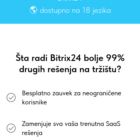
🌎 dostupno na 18 jezika
Šta radi Bitrix24 bolje 99%
drugih rešenja na tržištu?
Besplatno zauvek za neograničene
korisnike
Zamenjuje sva vaša trenutna SaaS
rešenja