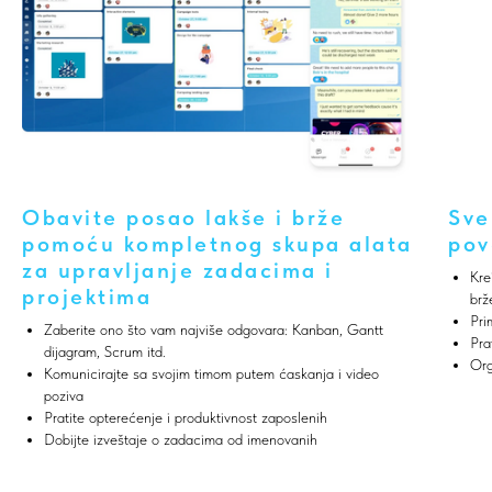
Obavite posao lakše i brže
Sve
pomoću kompletnog skupa alata
pov
za upravljanje zadacima i
Kre
projektima
brž
Pri
Zaberite ono što vam najviše odgovara: Kanban, Gantt
Pra
dijagram, Scrum itd.
Org
Komunicirajte sa svojim timom putem ćaskanja i video
poziva
Pratite opterećenje i produktivnost zaposlenih
Dobijte izveštaje o zadacima od imenovanih