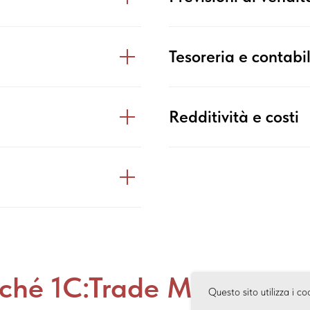
Tesoreria e contabi
Redditività e costi
rché 1C:Trade Manageme
Questo sito utilizza i co