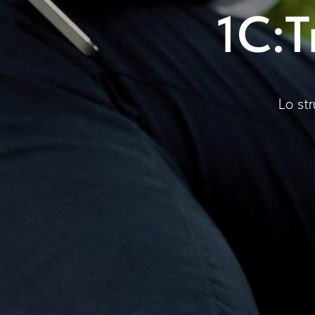
1C:
Lo str