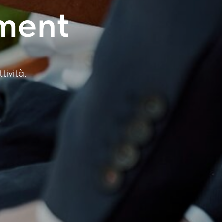
ment
tività.