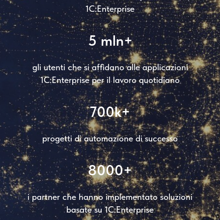
1C:Enterprise
5 mln+
gli utenti che si affidano alle applicazioni
1C:Enterprise per il lavoro quotidiano
700k+
progetti di automazione di successo
8000+
i partner che hanno implementato soluzioni
basate su 1C:Enterprise