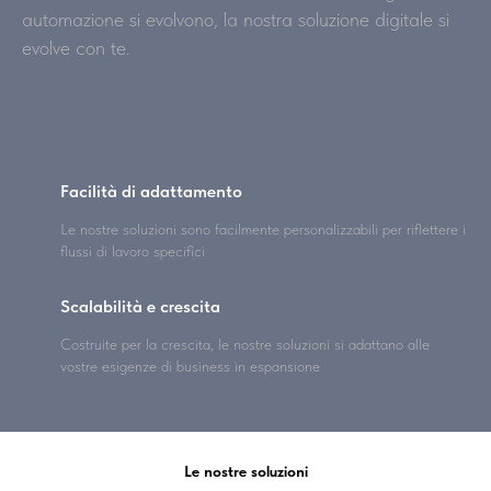
automazione si evolvono, la nostra soluzione digitale si
evolve con te.
Facilità di adattamento
Le nostre soluzioni sono facilmente personalizzabili per riflettere i
flussi di lavoro specifici
Scalabilità e crescita
Costruite per la crescita, le nostre soluzioni si adattano alle
vostre esigenze di business in espansione
Le nostre soluzioni