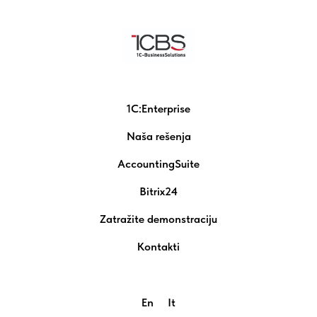
1C:Enterprise
Naša rešenja
AccountingSuite
Bitrix24
Zatražite demonstraciju
Kontakti
En
It