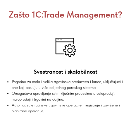
Zašto 1C:Trade Management?
Svestranost i skalabilnost
Pogodno za mala i velika trgovinska preduzeća i lance, uključujući i
one koji posluju u više od jednog poreskog sistema.
Omogućava upravljanje svim ključnim procesima u veleprodaji,
maloprodaji i trgovini na daljinu.
Automatizuje rutinske trgovinske operacije i registruje i završene i
planirane operacije.