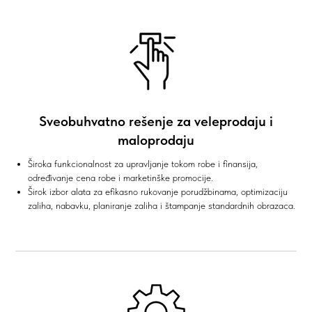
Sveobuhvatno rešenje za veleprodaju i
maloprodaju
Široka funkcionalnost za upravljanje tokom robe i finansija,
određivanje cena robe i marketinške promocije.
Širok izbor alata za efikasno rukovanje porudžbinama, optimizaciju
zaliha, nabavku, planiranje zaliha i štampanje standardnih obrazaca.