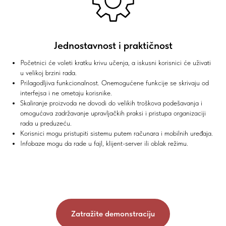
Jednostavnost i praktičnost
Početnici će voleti kratku krivu učenja, a iskusni korisnici će uživati
u velikoj brzini rada.
Prilagodljiva funkcionalnost. Onemogućene funkcije se skrivaju od
interfejsa i ne ometaju korisnike.
Skaliranje proizvoda ne dovodi do velikih troškova podešavanja i
omogućava zadržavanje upravljačkih praksi i pristupa organizaciji
rada u preduzeću.
Korisnici mogu pristupiti sistemu putem računara i mobilnih uređaja.
Infobaze mogu da rade u fajl, klijent-server ili oblak režimu.
Zatražite demonstraciju