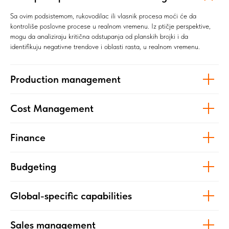
Sa ovim podsistemom, rukovodilac ili vlasnik procesa moći će da
kontroliše poslovne procese u realnom vremenu. Iz ptičje perspektive,
mogu da analiziraju kritična odstupanja od planskih brojki i da
identifikuju negativne trendove i oblasti rasta, u realnom vremenu.
Production management
Cost Management
Finance
Budgeting
Global-specific capabilities
Sales management