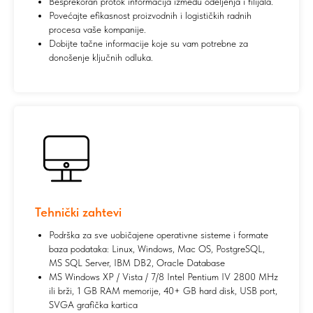
Besprekoran protok informacija između odeljenja i filijala.
Povećajte efikasnost proizvodnih i logističkih radnih
procesa vaše kompanije.
Dobijte tačne informacije koje su vam potrebne za
donošenje ključnih odluka.
Tehnički zahtevi
Podrška za sve uobičajene operativne sisteme i formate
baza podataka: Linux, Windows, Mac OS, PostgreSQL,
MS SQL Server, IBM DB2, Oracle Database
MS Windows XP / Vista / 7/8 Intel Pentium IV 2800 MHz
ili brži, 1 GB RAM memorije, 40+ GB hard disk, USB port,
SVGA grafička kartica