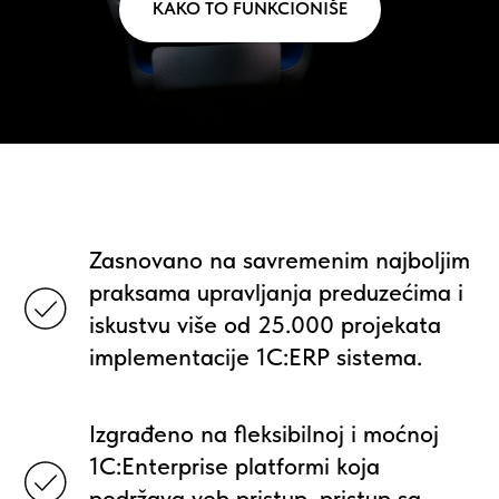
KAKO TO FUNKCIONIŠE
Zasnovano na savremenim najboljim
praksama upravljanja preduzećima i
iskustvu više od 25.000 projekata
implementacije 1C:ERP sistema.
Izgrađeno na fleksibilnoj i moćnoj
1C:Enterprise platformi koja
podržava veb pristup, pristup sa