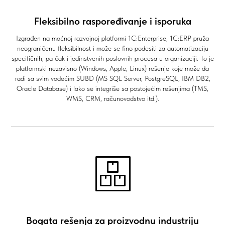
Fleksibilno raspoređivanje i isporuka
Izgrađen na moćnoj razvojnoj platformi 1C:Enterprise, 1C:ERP pruža
neograničenu fleksibilnost i može se fino podesiti za automatizaciju
specifičnih, pa čak i jedinstvenih poslovnih procesa u organizaciji. To je
platformski nezavisno (Windows, Apple, Linux) rešenje koje može da
radi sa svim vodećim SUBD (MS SQL Server, PostgreSQL, IBM DB2,
Oracle Database) i lako se integriše sa postojećim rešenjima (TMS,
WMS, CRM, računovodstvo itd.).
Bogata rešenja za proizvodnu industriju