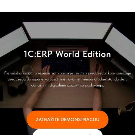
1C:ERP World Edition
Fleksibilno i moćno rešenje za planiranje resursa preduzeća, koje osnažuje
preduzeća da ispune korporativne, lokalne i međunarodne standarde u
današnjim digitalnim izazovima poslovanja.
ZATRAŽITE DEMONSTRACIJU