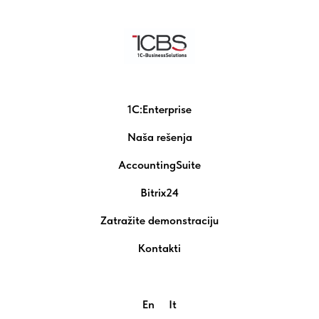
1C:Enterprise
Naša rešenja
AccountingSuite
Bitrix24
Zatražite demonstraciju
Kontakti
En
It